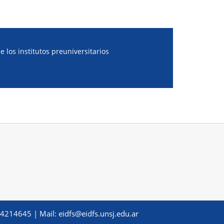
 los institutos preuniversitarios
: 4214645 | Mail: eidfs@eidfs.unsj.edu.ar