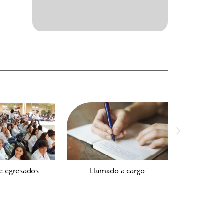
e egresados
Llamado a cargo
Bols