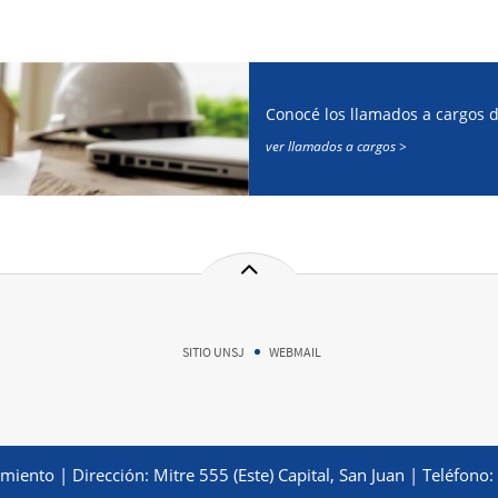
Conocé los llamados a cargos de
ver llamados a cargos >
SITIO UNSJ
WEBMAIL
iento | Dirección: Mitre 555 (Este) Capital, San Juan | Teléfono